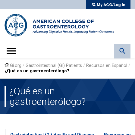
My ACG/Log In
Gi.org
/
Gastrointestinal (GI) Patients
/
Recursos en Español
/
¿Qué es un gastroenterólogo?
¿Qué es un
gastroenterólogo?
Gastrointestinal (GI) Health and Disease
Recursos en E